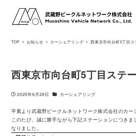
メ
イ
ン
コ
ン
TOP
お知らせ
カーシェアリング
西東京市向台町5丁目ス
テ
ン
ツ
西東京市向台町5丁目ステ
へ
移
動
カテゴリー
2025年6月29日
カーシェアリング
投稿日
平素より武蔵野ビークルネットワーク株式会社のカー
このたび、誠に勝手ながら下記ステーションにつきま
なりました。