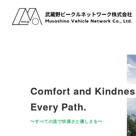
メ
イ
ン
コ
ン
テ
ン
ツ
へ
移
Comfort and Kindnes
動
Every Path.
〜すべての道で快適さと優しさを〜