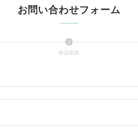
お問い合わせフォーム
2
現
現
確認画面
在
在
表
表
示
示
さ
さ
れ
れ
て
て
い
い
る
る
画
画