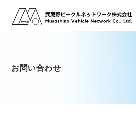
メ
イ
ン
コ
ン
テ
ン
お問い合わせ
ツ
へ
移
動