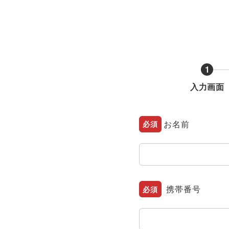
1
入力画面
お名前
必須
携帯番号
必須